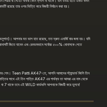
কোন পেয়ার বা স্টেইট অথবা কোন ফ্লাস না থাকে। যদি উভয় হাতে একটি কমন
ই কার্ডটি রয়েছে তার ওপর ভিত্তি করে বিজয়ী নির্বাচন করা হয়।
 অনুপাত)। আপনার যত ভাল হাত রয়েছে, তত দ্রুত এনার্জি বার জমা হয়। যদি
বোনাসটি জিতে যাবেন এবং রেনডমভাবে সর্বোচ্চ ৫০০% বোনাসকে পেতে
োকার গেম। Teen Patti AK47-তে, আপনি আমাদের স্ট্যান্ডার্ড জিলি তিন
ন পাত্তির সাথে এই তিন পাত্তি AK47 এর পার্থক্য তা আমরা এর নাম থেকে
, 4 বা 7 থাকে তবে এই WILD কার্ডগুলি আপনাকে বিজয়ী করে তুলবে!