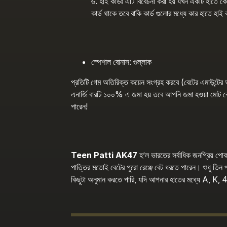
৬. হাই কার্ডঃ এটি বিবেচনা করা হয় যখন একটি হাতে 
কার্ড থাকে তবে বাকি কার্ড গুলোর মধ্যে কার হাতে হা
স্পেশাল বোনাস: গুল্‌লাক
প্রতিটি গেম অতিরিক্ত কয়েন সংগ্রহ করবে (বেটের এমাউন্টের
এনার্জি বারটি ১০০% এ জমা হয় তবে আপনি জমা হওয়া মোট 
পারেন!
Teen Patti AK47
হ’ল ভারতের সর্বাধিক জনপ্রিয় প
পাত্তির মতোই বেটের পুরো রেঞ্জে বেট ধরতে পারেন। শুধু তি
কিছুটা অনুমান করতে পারি, যদি আপনার হাতের মধ্যে A, K