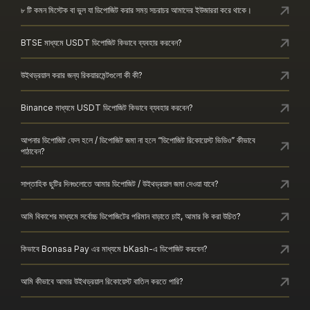
৮ টি কমন মিস্টেক বা ভুল যা ডিপোজিট করার সময় সচরাচর আমাদের ইউজাররা করে থাকে।
BTSE মাধ্যমে USDT ডিপোজিট কিভাবে ব্যবহার করবেন?
উইথড্রয়াল করার জন্য রিকয়ারমেন্টগুলো কী কী?
Binance মাধ্যমে USDT ডিপোজিট কিভাবে ব্যবহার করবেন?
আপনার ডিপোজিট ফেল হলে / ডিপোজিট জমা না হলে “ডিপোজিট রিকোয়েস্ট ভিডিও” কীভাবে
পাঠাবেন?
সাপ্তাহিক ছুটির দিনগুলোতে আমার ডিপোজিট / উইথড্রয়াল জমা দেওয়া যাবে?
আমি বিকাশের মাধ্যমে সর্বোচ্চ ডিপোজিটের পরিমান বাড়াতে চাই, আমার কি করা উচিত?
কিভাবে Bonasa Pay এর মাধ্যমে bKash-এ ডিপোজিট করবেন?
আমি কীভাবে আমার উইথড্রয়াল রিকোয়েস্ট বাতিল করতে পারি?