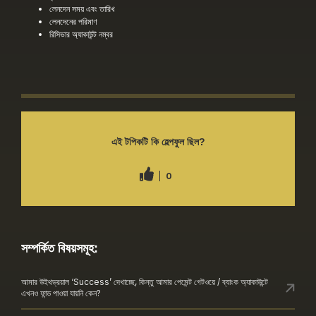
লেনদেন সময় এবং তারিখ
লেনদেনের পরিমাণ
রিসিভার অ্যাকাউন্ট নম্বর
এই টপিকটি কি হেল্পফুল ছিল?
0
সম্পর্কিত বিষয়সমূহ:
আমার উইথড্রয়াল ‘Success’ দেখাচ্ছে, কিন্তু আমার পেমেন্ট গেটওয়ে / ব্যাংক অ্যাকাউন্টে
এখনও ফান্ড পাওয়া যায়নি কেন?