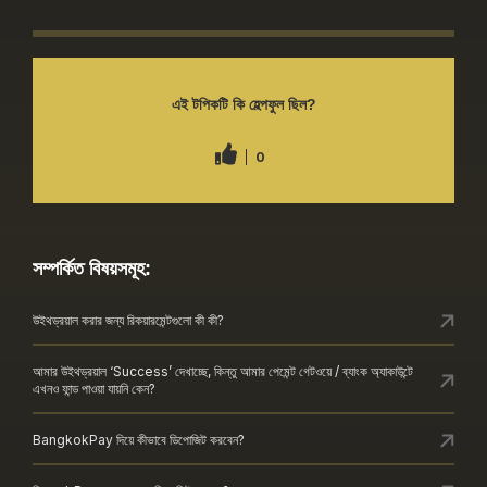
এই টপিকটি কি হেল্পফুল ছিল?
0
সম্পর্কিত বিষয়সমূহ:
উইথড্রয়াল করার জন্য রিকয়ারমেন্টগুলো কী কী?
আমার উইথড্রয়াল ‘Success’ দেখাচ্ছে, কিন্তু আমার পেমেন্ট গেটওয়ে / ব্যাংক অ্যাকাউন্টে
এখনও ফান্ড পাওয়া যায়নি কেন?
BangkokPay দিয়ে কীভাবে ডিপোজিট করবেন?