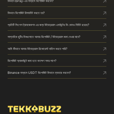
কিভাবে bPay-এর মাধ্যমে ডিপোজিট করবেন?
কিভাবে ডিপোজিট রিসাবমিট করতে হয়?
প্রতিটি সিংগেল ট্রানজেকশন এর জন্য উইথড্রয়াল এমাউন্টের কি কোনও লিমিট রয়েছে?
সাপ্তাহিক ছুটির দিনগুলোতে আমার ডিপোজিট / উইথড্রয়াল জমা দেওয়া যাবে?
আমি কীভাবে আমার উইথড্রয়াল রিকোয়েস্ট বাতিল করতে পারি?
ডিপোজিট অ্যাকাউন্টে জমা হতে কতক্ষণ সময় লাগে?
Binance মাধ্যমে USDT ডিপোজিট কিভাবে ব্যবহার করবেন?