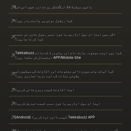
بائیو میٹرک لاگ ان (فنگر پرنٹ اور فیس آئی ڈی)
کیا ریفرل بونس پر پابندیاں ہیں؟
یں اپنا ای میل ایڈریس یا فون نمبر بھول جاؤں تو مجھے
کیا کرنا چاہیے؟
کیا میں اپنے موجودہ صارف نام اور پاس ورڈ کے ساتھ Tekkabuzz
APP/Mobile Site استعمال کر سکتا ہوں؟
آپ کے پاس میری ذاتی معلومات اور اکاؤنٹ کی سیکیورٹی
یقینی بنانے کے لیے مزید تجاویز ہیں؟
اپنا اکاؤنٹ کیسے ویری فائی کریں؟
اپنا ای میل ایڈریس یا فون نمبر کیسے تبدیل کریں؟
Tekkabuzz APP کیسے ڈاؤن لوڈ کریں؟ (Android)
 سپورٹ سے رابطہ نہیں ہو رہا، مجھے کیا کرنا چاہیے؟ “