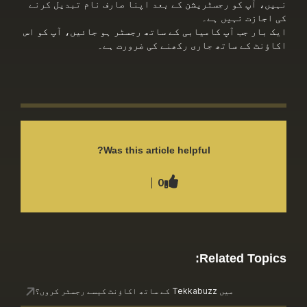
 کو رجسٹریشن کے بعد اپنا صارف نام تبدیل کرنے
 نہیں ہے۔
جب آپ کامیابی کے ساتھ رجسٹر ہو جائیں، آپ کو اس
ے ساتھ جاری رکھنے کی ضرورت ہے۔
Was this article helpful?
0
Related 
میں Tekkabuzz کے ساتھ اکاؤنٹ کیسے رجسٹر کروں؟