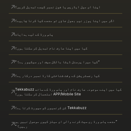
اپنا ای میل ایڈریس یا فون نمبر کیسے تبدیل کریں؟
یں اپنا یوزر نیم بھول جاؤں تو مجھے کیا کرنا چاہیے؟
پاس ورڈ کے لیے ہدایات
کیا میں اپنا صارف نام تبدیل کر سکتا ہوں؟
“کیا میرا پرسنل ڈیٹا بالکل سیف اور سیکیور ہے؟ “
کیا رجسٹریشن کے وقت شناختی کارڈ نمبر درکار ہے؟
کیا میں اپنے موجودہ صارف نام اور پاس ورڈ کے ساتھ Tekkabuzz
APP/Mobile Site استعمال کر سکتا ہوں؟
Tekkabuzz کن کرنسیوں کو سپورٹ کرتا ہے؟
پاس ورڈ ری سیٹ کرنے والی ای میلز کیوں موصول نہیں ہو
رہیں؟ “