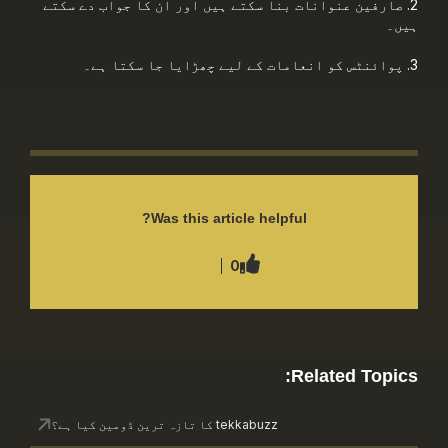
ین عنوانات بنا سکتے ہیں اور ان کا جواب دے سکتے
Was this article helpful?
0
Related 
tekkabuzz کا تازہ ترین ڈومین کیا ہے؟