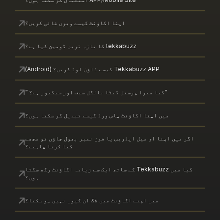
اپنا اکاؤنٹ کیسے ویری فائی کریں؟
tekkabuzz کا تازہ ترین ڈومین کیا ہے؟
Tekkabuzz APP کیسے ڈاؤن لوڈ کریں؟ (Android)
“کیا میرا پرسنل ڈیٹا بالکل سیف اور سیکیور ہے؟ “
میں اپنا اکاؤنٹ پاس ورڈ کیسے تبدیل کر سکتا ہوں؟
یں اپنا ای میل ایڈریس یا فون نمبر بھول جاؤں تو مجھے
کیا کرنا چاہیے؟
کیا میں Tekkabuzz کے ساتھ ایک سے زیادہ اکاؤنٹ رکھ سکتا
ہوں؟
میں اپنے اکاؤنٹ میں لاگ ان کیوں نہیں ہو سکتا؟