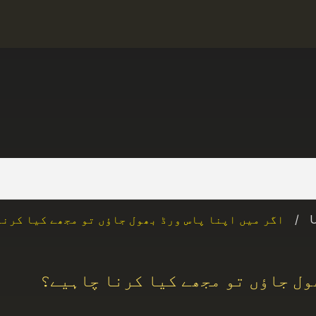
U
/
اگر میں اپنا پاس ورڈ بھول جاؤں تو مجھے کیا کرن
ول جاؤں تو مجھے کیا کرنا چاہیے؟