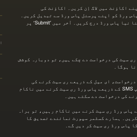
ھ اپنے اکاؤنٹ میں لاگ اِن کریں۔ اکاؤنٹ کی
اس ورڈ کو اپنے پرسنل پاس ورڈ سے تبدیل کریں۔
پہلے رینڈم پاس ورڈ درج کریں، پھر اپنا نیا پاس ورڈ درج کریں۔ آخر میں ‘Submit’ پر
ا
ذریعے پاس ورڈ ری سیٹ کی درخواست دے چکے ہیں، تو دوبارہ کوشش
ی درخواست، ای میل کے ذریعے ری سیٹ کرنے کی
سہولت پر اثر انداز نہیں ہوگی۔ اگر آپ SMS کے ذریعے پاس ورڈ ری سیٹ کرنے میں ناکام
رنے کی درخواست دے سکتے ہیں۔
ے ذریعے پاس ورڈ ری سیٹ کرنے میں ناکام رہیں، تو براہ
کریں۔ ہمارے کسٹمر سپورٹ نمائندے تصدیق کا
ا پاس ورڈ ری سیٹ کر دیں گے۔