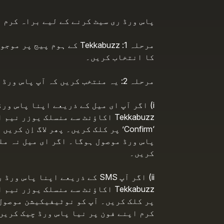
پاس ورڈ ری سیٹ کرنے کے لیے براہ کرم 
کا انتخاب کریں۔
مرحلہ 2: یہ منتخب کریں کہ آپ پاس ورڈ ری سیٹ کس طریقے سے کرنا چاہتے ہیں۔
i) اگر آپ ای میل کے ذریعے اپنا پاس ور
Tekkabuzz اکاؤنٹ سے منسلک یوزر
‘Confirm’ پر کلک کریں۔ پھر لاگ اِن
پاس ورڈ موصول ہوگا۔ اگر ای میل نہ مل
کریں۔
ii) اگر آپ SMS کے ذریعے اپنا 
پر کلک کریں۔ آپ کو نوٹیفیکیشن موصول 
کرم اپنے فون پر نیا پاس ورڈ چیک کریں