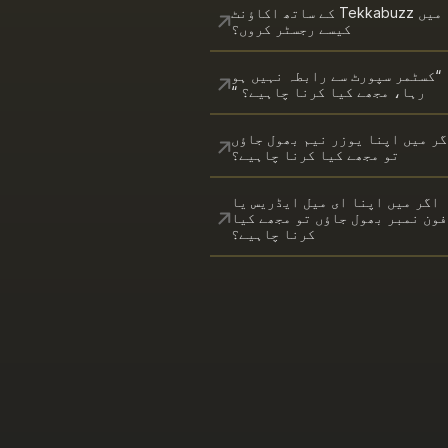
میں Tekkabuzz کے ساتھ اکاؤنٹ
کیسے رجسٹر کروں؟
“کسٹمر سپورٹ سے رابطہ نہیں ہو
رہا، مجھے کیا کرنا چاہیے؟ “
گر میں اپنا یوزر نیم بھول جاؤں
تو مجھے کیا کرنا چاہیے؟
اگر میں اپنا ای میل ایڈریس یا
فون نمبر بھول جاؤں تو مجھے کیا
کرنا چاہیے؟