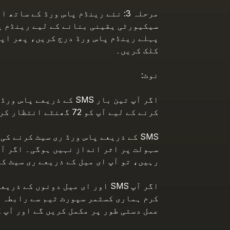
مرحلہ 3: نئے رینڈم پاس ورڈ کے سات
سیکیورٹی یقینی بنانے کے لیے رینڈم پ
کلک کریں۔
نوٹ:
اگر آپ تین بار SMS کے 
کرنے کے لیے آپ کو 72 گھنٹے انتظار کرنا ہوگا۔
SMS کے ذریعے پاس ورڈ ری سیٹ کرنے ک
رہیں، تو آپ ای میل کے ذریعے ری سیٹ ک
اگر آپ SMS اور ای میل دونوں ک
کرم ہماری کسٹمر سپورٹ ٹیم سے رابطہ 
عمل دستی طور پر مکمل کریں گے اور آپ ک