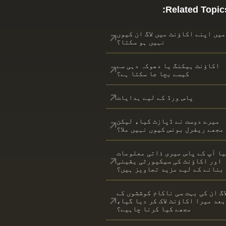
Related Topics
میں اپنے اکاؤنٹ میں لاگ ان کیوں
نہیں ہو سکتا؟
اکاؤنٹ ہیکنگ یا دھوکہ دہی سے
کیسے بچا جا سکتا ہے؟
پاس ورڈ کے لیے ہدایات
میرے دوست نے ڈپازٹ کیا، لیکن
مجھے ریفرل بونس کیوں نہیں ملا؟
یا آپ کے پاس میری ذاتی معلومات
اور اکاؤنٹ کی سیکیورٹی یقینی
بنانے کے لیے مزید تجاویز ہیں؟
اگ ان کی بہت سی ناکام کوششوں کے
بعد میرا اکاؤنٹ لاک کر دیا گیا،
مجھے کیا کرنا چاہیے؟