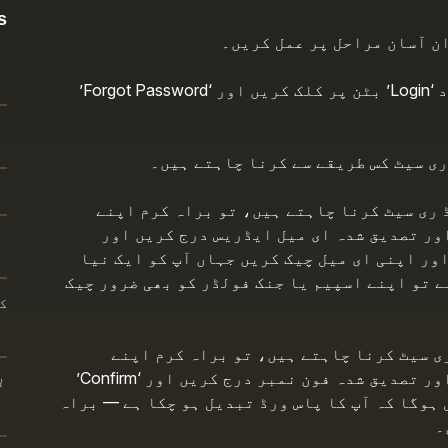
:
ان آسان مراحل پر عمل کریں۔
مرحلہ 1: Tekkabuzz کے ہوم پیج پر موجود ‘Login’ بٹن پر کلک کریں اور ‘Forgot Password’
ڈ ری سیٹ کرنا چاہتے ہیں، تو براہ کرم اپنے
 نیم اور تصدیق شدہ ای میل ایڈریس درج کریں اور
 کریں اور اپنی ای میل چیک کریں جہاں آپ کو ایک نیا
ے تو اپنے اسپیم یا جنک فولڈر کو بھی ضرور چیک
ک
پاس ورڈ ری سیٹ کرنا چاہتے ہیں، تو براہ کرم اپنے
Tekkabuzz اکاؤنٹ سے منسلک یوزر نیم اور تصدیق شدہ فون نمبر درج کریں اور ‘Confirm’
ل
ہوگا کہ آپ کا پاس ورڈ تبدیل ہو چکا ہے — براہ
۔