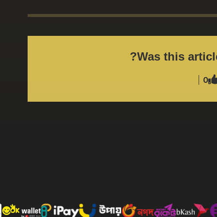
Was this articl
0