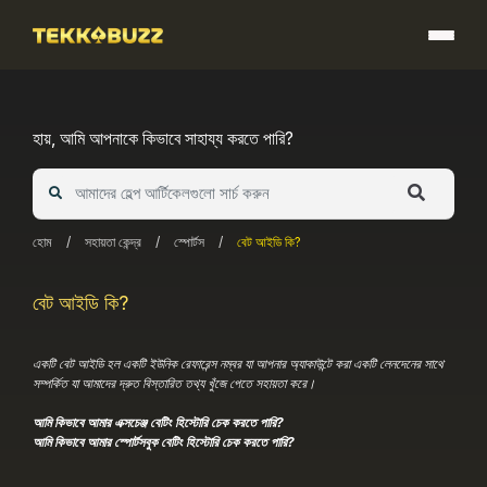
Skip
to
content
হায়, আমি আপনাকে কিভাবে সাহায্য করতে পারি?
হোম
/
সহায়তা কেন্দ্র
/
স্পোর্টস
/
বেট আইডি কি?
বেট আইডি কি?
একটি বেট আইডি হল একটি ইউনিক রেফারেন্স নম্বর যা আপনার অ্যাকাউন্টে করা একটি লেনদেনের সাথে
সম্পর্কিত যা আমাদের দ্রুত বিস্তারিত তথ্য খুঁজে পেতে সহায়তা করে।
আমি কিভাবে আমার এক্সচেঞ্জ বেটিং হিস্টোরি চেক করতে পারি?
আমি কিভাবে আমার স্পোর্টসবুক বেটিং হিস্টোরি চেক করতে পারি?