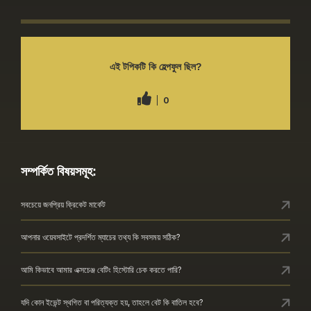
এই টপিকটি কি হেল্পফুল ছিল?
0
সম্পর্কিত বিষয়সমূহ:
সবচেয়ে জনপ্রিয় ক্রিকেট মার্কেট
আপনার ওয়েবসাইটে প্রদর্শিত ম্যাচের তথ্য কি সবসময় সঠিক?
আমি কিভাবে আমার এক্সচেঞ্জ বেটিং হিস্টোরি চেক করতে পারি?
যদি কোন ইভেন্ট স্থগিত বা পরিত্যক্ত হয়, তাহলে বেট কি বাতিল হবে?