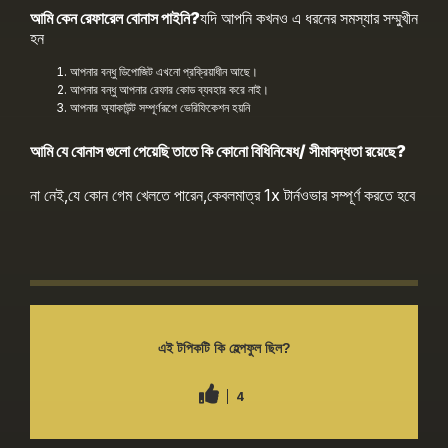
আমি কেন রেফারেল বোনাস পাইনি?
যদি আপনি কখনও এ ধরনের সমস্যার সম্মুখীন
হন
আপনার বন্ধু ডিপোজিট এখনো প্রক্রিয়াধীন আছে।
আপনার বন্ধু আপনার রেফার কোড ব্যবহার করে নাই।
আপনার অ্যাকাউন্ট সম্পূর্ণরূপে ভেরিফিকেশন হয়নি
আমি যে বোনাস গুলো পেয়েছি তাতে কি কোনো বিধিনিষেধ/ সীমাবদ্ধতা রয়েছে?
না নেই,যে কোন গেম খেলতে পারেন,কেবলমাত্র 1x টার্নওভার সম্পূর্ণ করতে হবে
এই টপিকটি কি হেল্পফুল ছিল?
4