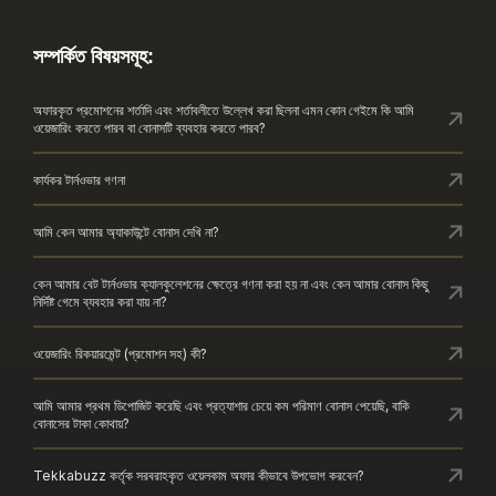
সম্পর্কিত বিষয়সমূহ:
অফারকৃত প্রমোশনের শর্তাদি এবং শর্তাবলীতে উল্লেখ করা ছিলনা এমন কোন গেইমে কি আমি
ওয়েজারিং করতে পারব বা বোনাসটি ব্যবহার করতে পারব?
কার্যকর টার্নওভার গণনা
আমি কেন আমার অ্যাকাউন্টে বোনাস দেখি না?
কেন আমার বেট টার্নওভার ক্যালকুলেশনের ক্ষেত্রে গণনা করা হয় না এবং কেন আমার বোনাস কিছু
নির্দিষ্ট গেমে ব্যবহার করা যায় না?
ওয়েজারিং রিকয়ারমেন্ট (প্রমোশন সহ) কী?
আমি আমার প্রথম ডিপোজিট করেছি এবং প্রত্যাশার চেয়ে কম পরিমাণ বোনাস পেয়েছি, বাকি
বোনাসের টাকা কোথায়?
Tekkabuzz কর্তৃক সরবরাহকৃত ওয়েলকাম অফার কীভাবে উপভোগ করবেন?