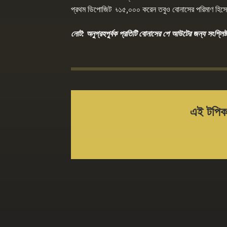
প্রথম ডিপোজিট ৳১৫,০০০ করেন তবুও বোনাসের পরিমাণ হি
নোট: অনুগ্রহপুর্বক প্রতিটি বোনাসের পে আউটের জন্য
সংশ্লিষ্ট
এই টপিকট