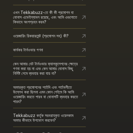
এখন Tekkabuzz-তে কী কী প্রমোশন বা
বোনাস এভেইল্যাবল রয়েছে, এবং আমি এগুলোতে
কিভাবে অংশগ্রহন করব?
ওয়েজারিং রিকয়ারমেন্ট (প্রমোশন সহ) কী?
কার্যকর টার্নওভার গণনা
কেন আমার বেট টার্নওভার ক্যালকুলেশনের ক্ষেত্রে
গণনা করা হয় না এবং কেন আমার বোনাস কিছু
নির্দিষ্ট গেমে ব্যবহার করা যায় না?
অফারকৃত প্রমোশনের শর্তাদি এবং শর্তাবলীতে
উল্লেখ করা ছিলনা এমন কোন গেইমে কি আমি
ওয়েজারিং করতে পারব বা বোনাসটি ব্যবহার করতে
পারব?
Tekkabuzz কর্তৃক সরবরাহকৃত ওয়েলকাম
অফার কীভাবে উপভোগ করবেন?