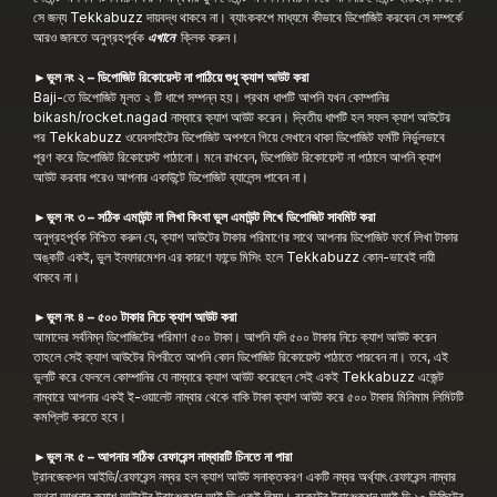
সে জন্য Tekkabuzz দায়বদ্ধ থাকবে না। ব্যাংককপে মাধ্যমে কীভাবে ডিপোজিট করবেন সে সম্পর্কে
আরও জানতে অনুগ্রহপূর্বক
এখানে
ক্লিক করুন।
►ভুল নং ২ – ডিপোজিট রিকোয়েস্ট না পাঠিয়ে শুধু ক্যাশ আউট করা
Baji-তে ডিপোজিট মূলত ২ টি ধাপে সম্পন্ন হয়। প্রথম ধাপটি আপনি যখন কোম্পানির
bikash/rocket.nagad নাম্বারে ক্যাশ আউট করেন। দ্বিতীয় ধাপটি হল সফল ক্যাশ আউটের
পর Tekkabuzz ওয়েবসাইটের ডিপোজিট অপশনে গিয়ে সেখানে থাকা ডিপোজিট ফর্মটি নির্ভুলভাবে
পূরণ করে ডিপোজিট রিকোয়েস্ট পাঠানো। মনে রাখবেন, ডিপোজিট রিকোয়েস্ট না পাঠালে আপনি ক্যাশ
আউট করবার পরেও আপনার একাউন্টে ডিপোজিট ব্যালেন্স পাবেন না।
►ভুল নং ৩ – সঠিক এমাউন্ট না লিখা কিংবা ভুল এমাউন্ট লিখে ডিপোজিট সাবমিট করা
অনুগ্রহপূর্বক নিশ্চিত করুন যে,
ক্যাশ আউটের টাকার পরিমাণের সাথে আপনার ডিপোজিট ফর্মে লিখা টাকার
অঙ্কটি একই
, ভুল ইনফারমেশন এর কারণে ফান্ডে মিসিং হলে Tekkabuzz কোন-ভাবেই দায়ী
থাকবে না।
►ভুল নং ৪ – ৫০০ টাকার নিচে ক্যাশ আউট করা
আমাদের সর্বনিম্ন ডিপোজিটের পরিমাণ ৫০০ টাকা।
আপনি যদি ৫০০ টাকার নিচে ক্যাশ আউট করেন
তাহলে সেই ক্যাশ আউটের বিপরীতে আপনি কোন ডিপোজিট রিকোয়েস্ট পাঠাতে পারবেন না। তবে, এই
ভুলটি করে ফেললে কোম্পানির যে নাম্বারে ক্যাশ আউট করেছেন সেই একই Tekkabuzz এজেন্ট
নাম্বারে আপনার একই ই-ওয়ালেট নাম্বার থেকে বাকি টাকা ক্যাশ আউট করে ৫০০ টাকার মিনিমাম লিমিটটি
কমপ্লিট করতে হবে।
►ভুল নং ৫ – আপনার সঠিক রেফারেন্স নাম্বারটি চিনতে না পারা
ট্রানজেকশন আইডি/রেফারেন্স নম্বর হল ক্যাশ আউট সনাক্তকরণ একটি নম্বর
অর্থ্যাৎ রেফারেন্স নাম্বার
অথবা আপনার ক্যাশ আউটের ট্রাঞ্জেকশন আই,ডি একই বিষয়। রকেটের ট্রাঞ্জেকশন আই,ডি ১০ ডিজিটের