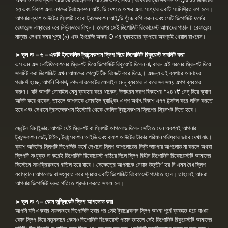
হয় এবং বিকাশ এবং নগদের ট্রাঞ্জেকশন আই, ডি দেখতে অক্ষর এবং সংখ্যার একটি সংমিশ্রিত রূপ হবে।
আপনার ক্যাশ আউটের স্লিপটি থেকে ট্রাঞ্জেকশন আই,ডি খুঁজে কপি করুন এবং সেটি ডিপোজিট ফর্মের
রেফারেন্স নাম্বারের ঘরে নির্ভুলভাবে লিখুন। তারপর সেই ডিপোজিট রিকোয়েস্ট আমাদের পাঠান। রেফারেন্স
নাম্বার লেখার সময় শূন্য (০) এবং ইংরেজি অক্ষর O এর ব্যবহারের ব্যপারে অবশ্যই খেয়াল রাখবেন।
►ভুল নং – ৬ –
একটি ইনভেলিড ট্রান্সেকশান স্লিপ দিয়ে ডিপোজিট রিকুয়েস্ট সাবমিট করা
এস এম এস নোটিফিকেশনের স্ক্রিনশট দিয়ে ডিপোজিট রিকুয়েস্ট দিবেন না, কারন এই ধরনের স্ক্রিনশট দিয়ে
সাবমিট করা ডিপোজিট এখন আমাদের পেমেন্ট টীম রিজেক্ট করে দিচ্ছে। এজন্য এই ব্যপারে আমাদের
পরামর্শ হচ্ছে, আপনি বিকাশ, নগদ বা রকেটের মোবাইল মেনু ব্যবহার না করে সব সময় এপপ ব্যবহার
করুণ। যদি আপনি মোবাইল মেনু ব্যবহার করে থাকেন, উদাহরন সরূপ বিকাশের *২৪৭# মেনু দিয়ে ক্যাশ
আউট করে থাকেন, তাহলে আপনাকে মোবাইল ব্যাঙ্কিং এপপ অর্থাৎ বিকাশ এপপ ইন্সটল করে লগিন করতে
হবে এবং সেখানে ট্রানজেকশান হিস্টোরি থেকে ভেলিড ট্রান্সেকশান স্লিপের স্ক্রিনশট নিতে হবে।
জেন্টেল রিমাইন্ডার, আপনি যেই স্ক্রিনশট বা স্লিপটি আপলোড দিবেন সেটিতে যেন অবশ্যই আপনার
ট্রান্সেকশান ডেট, টাইম, ট্রান্সেকশান আইডি এবং ক্যাশ আউটের টাকার পরিমান পরিষ্কার ভাবে দেখা যায়।
ক্যাশ আউটের স্লিপটি ডিপোজিট ফর্মে দেখানো স্লিপ আপলোডের নির্দৃষ্ট জায়গায় আপলোড না করলে অথবা
স্লিপটি সংযুক্ত না করেই ডিপোজিট রিকোয়েস্ট পাঠিয়ে দিলে স্লিপ বিহীন ডিপোজিট রিকোয়েস্টটি আমাদের
সিস্টেমে সয়ংক্রিয়ভাবে বাতিল হয়ে যাবে। সেক্ষেত্রে আপনাকে মেয়াদ উত্তীর্ণ হয় নি এমন বৈধ স্লিপ
যথাস্থানে আপলোড বা সংযুক্ত করে পুনরায় একটি ডিপোজিট রিকোয়েস্ট পাঠাতে হবে। তাহলেই আমরা
আপনার ডিপোজিট দ্রুত গতিতে প্রদান করতে সক্ষম হব।
►ভুল নং ৭ – কোন ডুপ্লিকেট স্লিপ আপলোড করা
আপনি যদি একবার সফলভাবে ডিপোজিট হবার পর সেই ট্রাঞ্জেকশন স্লিপ অথবা পূর্বে ব্যবহৃত হয়ে যাওয়া
কোন স্লিপ দিয়ে নতুনভাবে কোনও ডিপোজিট রিকোয়েস্ট পাঠান তাহলে সেই ডিপোজিট রিকুয়েস্টটি আমাদের