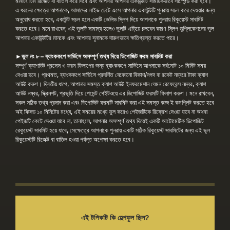
মনিটিং টিম রিজেক্ট বা বাতিল করে দিবে এবং আপনার আপনার একাউন্টটি সাময়িকভাবে সাস্পেন্ড করা হবে।
এ ধরনের ক্ষেত্রে আপনাকে, আমাদের লাইভ চেটে এসে আপনার একাউন্টটি পুনরায় সচল করে দেওয়ার জন্য
অনুরোধ করতে হবে, একাউন্ট সচল হলে একটি ভেলিড স্লিপ দিয়ে আপনাকে পুনরায় রিকুয়েস্ট সাবমিট
করতে হবে। মনে রাখবেন; এই ভুলটি সামান্য হলেও ভুলটি এড়িয়ে চলবেন কারণ স্লিপ ডুপ্লিকেশনের ভুল
আপনার একাউন্টটির মানকে এবং আপনার সুনামকে দারুণভাবে ক্ষতিগ্রস্ত করতে পারে।
►ভুল নং ৮ – ব্যাংককপে সার্ভিসে অসম্পূর্ণ তথ্য দিয়ে ডিপোজিট ফরম সাবমিট করা
সম্পূর্ণ ক্যাশাউট প্রসেস ও ফরম ফিলাপের জন্য ব্যাংককপে সার্ভিসে আপনাকে সর্বমোট ১০ মিনিট সময়
দেওয়া হবে। প্রথমত, ব্যাংককপে সার্ভিসে প্রদর্শিত যেকোনো বিকাশ/নগদ বা রকেট নম্বরে টাকা ক্যাশ
আউট করুণ। দ্বিতীয় ধাপে, আপানার সমস্ত ক্যাশ আউট ইনফরমেশান যেমন রেফেরেন্স নম্বর, ক্যাশ
আউট নম্বর, স্ক্রিনশট, প্রভৃতি দিয়ে পেমেন্ট গেইটওয়ে এর ডিপোজিট ফরমটি ফিলাপ করুণ। মনে রাখবেন,
সকল সঠিক তথ্য প্রদান করা এবং ডিপোজিট ফরমটি সাবমিট করা এই সমস্ত কাজ ই কমপ্লিট করতে হবে
অই ফিক্সড ১০ মিনিটের মধ্যে, এই সময়ের মধ্যে ভুল করেও পেইজটিকে রিফ্রেশ দেওয়া যাবে না অথবা
পেইজটি কেটে দেওয়া যাবে না, তানাহলে, আপনার অসম্পূর্ণ তথ্য দিয়েই একটি আটোমেটিক ডিপোজিট
রেকুয়েস্ট সাবমিট হয়ে যাবে, সেক্ষেত্রে আপনাকে পুনরায় একটি সঠিক রিকুয়েস্ট সাবমিটের জন্য এই ভুল
রিকুয়েস্টটি রিজেক্ট বা বাতিল হওয়া পর্যন্ত অপেক্ষা করতে হবে।
এই টপিকটি কি হেল্পফুল ছিল?