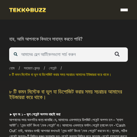
Skip
to
content
হায়, আমি আপনাকে কিভাবে সাহায্য করতে পারি?
হোম
/
সহায়তা কেন্দ্র
/
পেমেন্ট
/
৮ টি কমন মিস্টেক বা ভুল যা ডিপোজিট করার সময় সচরাচর আমাদের ইউজাররা করে থাকে।
৮ টি কমন মিস্টেক বা ভুল যা ডিপোজিট করার সময় সচরাচর আমাদের
ইউজাররা করে থাকে।
►ভুল নং ১ – ভুল পেমেন্ট অপশন বাছাই করা
আপনাদের সদয় অবগতির জন্য জানাচ্ছি যে, আমাদের একপমাত্র ডিপজিট পেমেন্ট অপশন হল – ‘ক্যাশ
আউট’। ‘সেন্ড মানি’ কিংবা ‘মেক পেমেন্ট’ না। আমাদের একমাত্র ফর্মাল পেমেন্ট চ্যানেল হল -‘Cash
Out’. তাই, আবারও বলছি আপনারা কখনওই ‘সেন্ড মানি’ কিংবা ‘মেক পেমেন্ট’ করবেন না। সুতরাং, সঠিক
পেমেন্ট অপশন-টি নির্বাচন করুন অন্যথায় ভুল পেমেন্ট অপশন নির্বাচন করে আপনার পেমেন্ট হাতছাড়া করলে