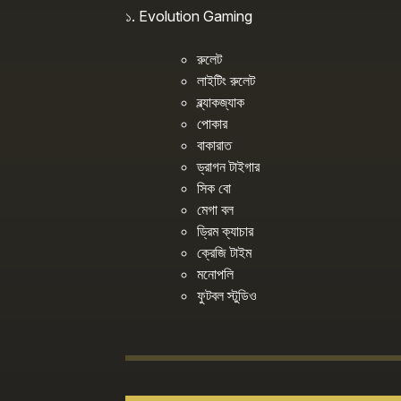
১. Evolution Gaming
রুলেট
লাইটিং রুলেট
ব্ল্যাকজ্যাক
পোকার
বাকারাত
ড্রাগন টাইগার
সিক বো
মেগা বল
ড্রিম ক্যাচার
ক্রেজি টাইম
মনোপলি
ফুটবল স্টুডিও