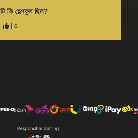
ি কি হেল্পফুল ছিল?
0
Responsible Gaming: